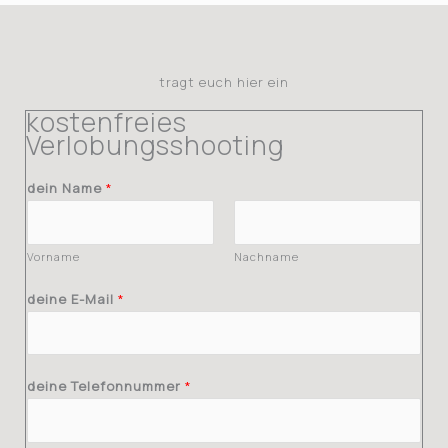
tragt euch hier ein
kostenfreies
Verlobungsshooting
B
dein Name
*
e
t
r
Vorname
Nachname
a
c
deine E-Mail
*
h
t
f
ü
deine Telefonnummer
*
r
W