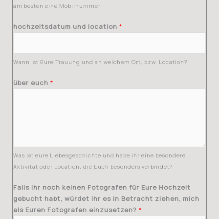
a
am besten eine Mobilnummer
s
hochzeitsdatum und location
*
Wann ist Eure Trauung und an welchem Ort, bzw. Location?
über euch
*
Was ist eure Liebesgeschichte und habe ihr eine besondere
Aktivität oder Location, die Euch besonders verbindet?
Falls ihr noch keinen Fotografen für Eure Hochzeit
gebucht habt, würdet ihr es in Betracht ziehen, mich
als Euren Fotografen einzusetzen?
*