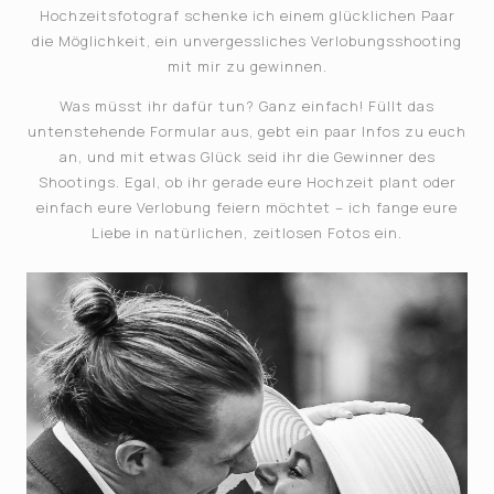
Hochzeitsfotograf schenke ich einem glücklichen Paar
die Möglichkeit, ein unvergessliches Verlobungsshooting
mit mir zu gewinnen.
Was müsst ihr dafür tun? Ganz einfach! Füllt das
untenstehende Formular aus, gebt ein paar Infos zu euch
an, und mit etwas Glück seid ihr die Gewinner des
Shootings. Egal, ob ihr gerade eure Hochzeit plant oder
einfach eure Verlobung feiern möchtet – ich fange eure
Liebe in natürlichen, zeitlosen Fotos ein.